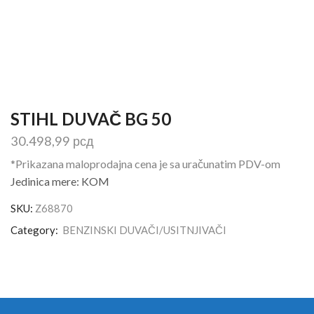
STIHL DUVAČ BG 50
30.498,99
рсд
*Prikazana maloprodajna cena je sa uračunatim PDV-om
Jedinica mere: KOM
SKU:
Z68870
Category:
BENZINSKI DUVAČI/USITNJIVAČI