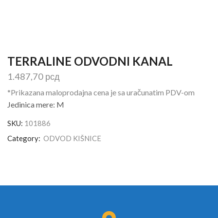
TERRALINE ODVODNI KANAL
1.487,70
рсд
*Prikazana maloprodajna cena je sa uračunatim PDV-om
Jedinica mere: M
SKU:
101886
Category:
ODVOD KIŠNICE