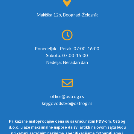
Makiška 12b, Beograd-Železnik
Ponedeljak - Petak: 07:00-16:00
Subota: 07:00-15:00
Nedelja: Neradan dan
office@ostrog.rs
knjigovodstvo@ostrog.rs
Prikazane maloprodajne cena su sa uračunatim PDV-om. Ostrog
d.o.o. ulaže maksimalne napore da svi artikli na ovom sajtu budu
prikazani sa tačnim nazivima, specifikacijama, fotografijama i