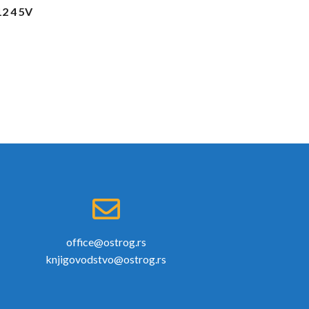
2 4 5V
office@ostrog.rs
knjigovodstvo@ostrog.rs