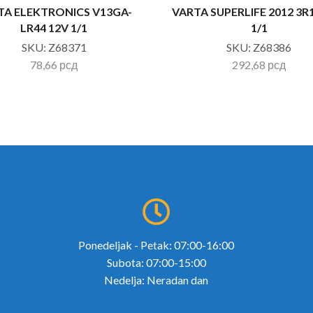
TA ELEKTRONICS V13GA-
VARTA SUPERLIFE 2012 3R1
LR44 12V 1/1
1/1
SKU:
Z68371
SKU:
Z68386
78,66
рсд
292,68
рсд
Ponedeljak - Petak: 07:00-16:00
Subota: 07:00-15:00
Nedelja: Neradan dan