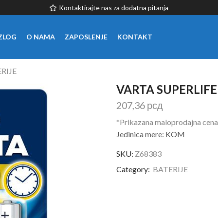
Kontaktirajte nas za dodatna pitanja
ZLOG
O NAMA
ZAPOSLENJE
KONTAKT
RIJE
VARTA SUPERLIFE 
207,36
рсд
*Prikazana maloprodajna cena
Jedinica mere: KOM
SKU:
Z68383
Category:
BATERIJE