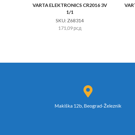
VARTA ELEKTRONICS CR2016 3V
VAR
1/1
SKU:
Z68314
171,09
рсд
Makiška 12b, Beograd-Železnik