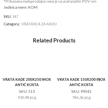
*Prikazana maloprodajna cena je sa uračunatim PDV-om
Jedinica mere: KOM
SKU:
347
Category:
VRATANCA ZA KADU
Related Products
VRATA KADE 200X250 INOX
VRATA KADE 150X200 INOX
ANTIĆ KOSTA
ANTIĆ KOSTA
SKU:
513
SKU:
99541
930,98
рсд
786,36
рсд