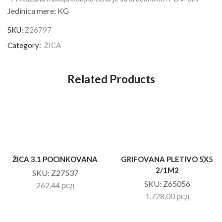
Jedinica mere: KG
SKU:
Z26797
Category:
ŽICA
Related Products
ŽICA 3.1 POCINKOVANA
GRIFOVANA PLETIVO 5X5
2/1M2
SKU:
Z27537
SKU:
Z65056
262,44
рсд
1.728,00
рсд