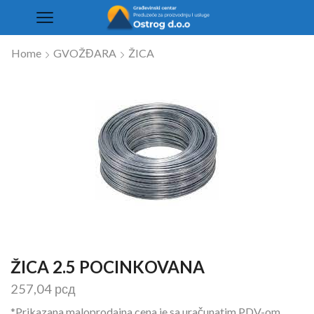
Home
GVOŽĐARA
ŽICA
ŽICA 2.5 POCINKOVANA
257,04
рсд
*Prikazana maloprodajna cena je sa uračunatim PDV-om