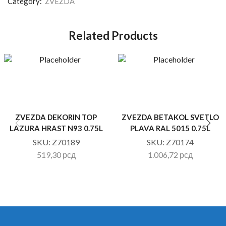
Category:
ZVEZDA
Related Products
ZVEZDA DEKORIN TOP
ZVEZDA BETAKOL SVETLO
LAZURA HRAST N93 0.75L
PLAVA RAL 5015 0.75L
SKU:
Z70189
SKU:
Z70174
519,30
рсд
1.006,72
рсд