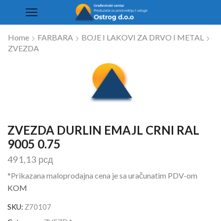
Home
FARBARA
BOJE I LAKOVI ZA DRVO I METAL
ZVEZDA
ZVEZDA DURLIN EMAJL CRNI RAL
9005 0.75
491,13
рсд
*Prikazana maloprodajna cena je sa uračunatim PDV-om
KOM
SKU:
Z70107