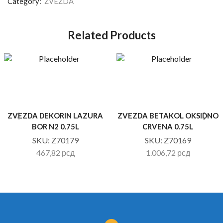
Category:
ZVEZDA
Related Products
ZVEZDA DEKORIN LAZURA
ZVEZDA BETAKOL OKSIDNO
BOR N2 0.75L
CRVENA 0.75L
SKU:
Z70179
SKU:
Z70169
467,82
рсд
1.006,72
рсд