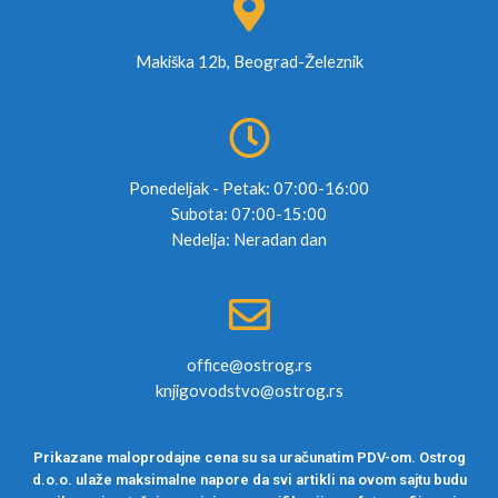
Makiška 12b, Beograd-Železnik
Ponedeljak - Petak: 07:00-16:00
Subota: 07:00-15:00
Nedelja: Neradan dan
office@ostrog.rs
knjigovodstvo@ostrog.rs
Prikazane maloprodajne cena su sa uračunatim PDV-om. Ostrog
d.o.o. ulaže maksimalne napore da svi artikli na ovom sajtu budu