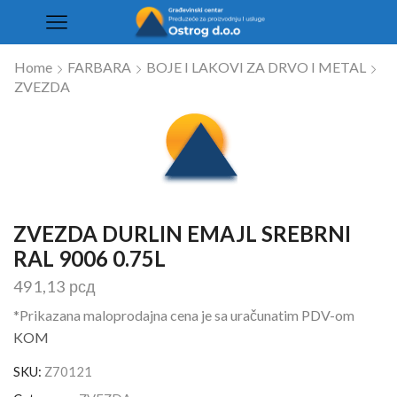
Home
FARBARA
BOJE I LAKOVI ZA DRVO I METAL
ZVEZDA
ZVEZDA DURLIN EMAJL SREBRNI
RAL 9006 0.75L
491,13
рсд
*Prikazana maloprodajna cena je sa uračunatim PDV-om
KOM
SKU:
Z70121