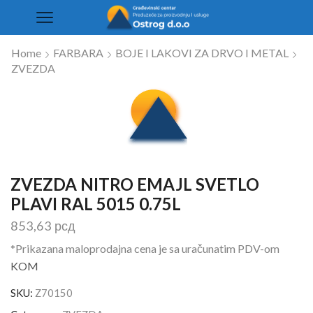
Home
FARBARA
BOJE I LAKOVI ZA DRVO I METAL
ZVEZDA
ZVEZDA NITRO EMAJL SVETLO
PLAVI RAL 5015 0.75L
853,63
рсд
*Prikazana maloprodajna cena je sa uračunatim PDV-om
KOM
SKU:
Z70150