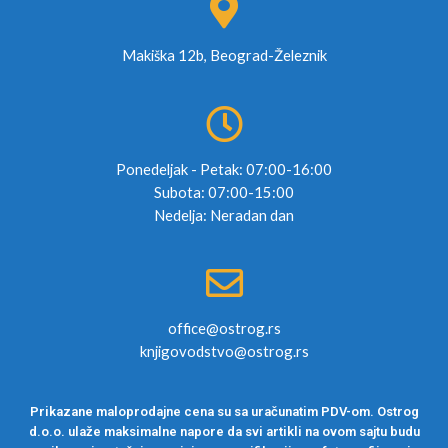
Makiška 12b, Beograd-Železnik
Ponedeljak - Petak: 07:00-16:00
Subota: 07:00-15:00
Nedelja: Neradan dan
office@ostrog.rs
knjigovodstvo@ostrog.rs
Prikazane maloprodajne cena su sa uračunatim PDV-om. Ostrog
d.o.o. ulaže maksimalne napore da svi artikli na ovom sajtu budu