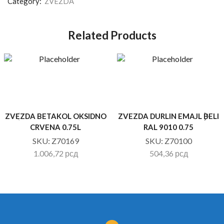
Category:
ZVEZDA
Related Products
ZVEZDA BETAKOL OKSIDNO
ZVEZDA DURLIN EMAJL BELI
CRVENA 0.75L
RAL 9010 0.75
SKU:
Z70169
SKU:
Z70100
1.006,72
рсд
504,36
рсд