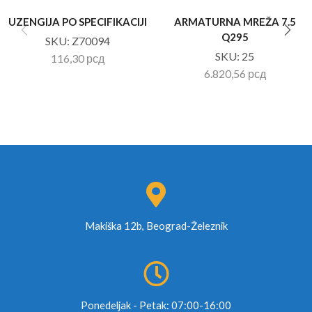
UZENGIJA PO SPECIFIKACIJI
ARMATURNA MREŽA 7.5
Q295
SKU:
Z70094
SKU:
25
116,30
рсд
6.820,56
рсд
Makiška 12b, Beograd-Železnik
Ponedeljak - Petak: 07:00-16:00