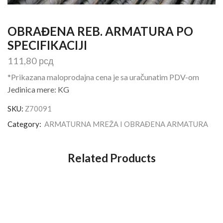
OBRAĐENA REB. ARMATURA PO
SPECIFIKACIJI
111,80
рсд
*Prikazana maloprodajna cena je sa uračunatim PDV-om
Jedinica mere: KG
SKU:
Z70091
Category:
ARMATURNA MREŽA I OBRAĐENA ARMATURA
Related Products