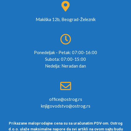
Makiška 12b, Beograd-Železnik
Ponedeljak - Petak: 07:00-16:00
Subota: 07:00-15:00
Nedelja: Neradan dan
office@ostrog.rs
knjigovodstvo@ostrog.rs
Prikazane maloprodajne cena su sa uračunatim PDV-om. Ostrog
d.o.o. ulaže maksimalne napore da svi artikli na ovom sajtu budu