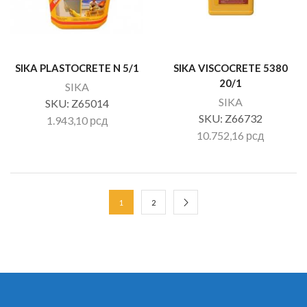
SIKA PLASTOCRETE N 5/1
SIKA VISCOCRETE 5380
20/1
SIKA
SIKA
SKU:
Z65014
SKU:
Z66732
1.943,10
рсд
10.752,16
рсд
1
2