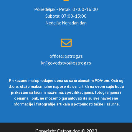
Ponedeljak - Petak: 07:00-16:00
Subota: 07:00-15:00
Nedelja: Neradan dan
office@ostrog.rs
knjigovodstvo@ostrog.rs
Prikazane maloprodajne cena su sa uračunatim PDV-om. Ostrog
d.o.o. ulaže maksimalne napore da svi artikli na ovom sajtu budu
prikazani sa tačnim nazivima, specifikacijama, fotografijama i
cenama. Ipak, ne možemo garantovati da su sve navedene
informacije i fotografije artikala u potpunosti tačne i ažurne.
Copyright Ostrog doo © 2023