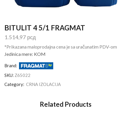
BITULIT 4 5/1 FRAGMAT
1.514,97
рсд
*Prikazana maloprodajna cena je sa uračunatim PDV-om
Jedinica mere: KOM
Brand:
SKU:
Z65022
Category:
CRNA IZOLACIJA
Related Products