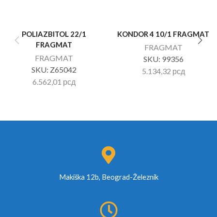
POLIAZBITOL 22/1
KONDOR 4 10/1 FRAGMAT
FRAGMAT
FRAGMAT
FRAGMAT
SKU:
99356
SKU:
Z65042
5.134,32
рсд
6.562,01
рсд
Makiška 12b, Beograd-Železnik