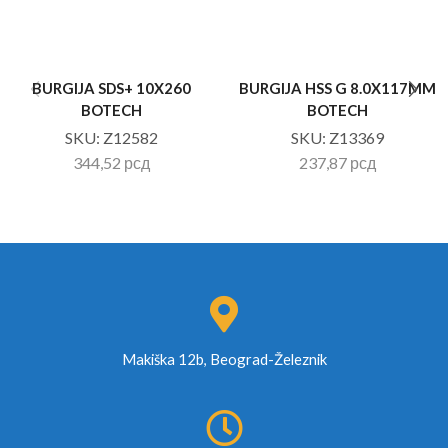
BURGIJA SDS+ 10X260
BURGIJA HSS G 8.0X117MM
BOTECH
BOTECH
SKU:
Z12582
SKU:
Z13369
344,52
рсд
237,87
рсд
Makiška 12b, Beograd-Železnik