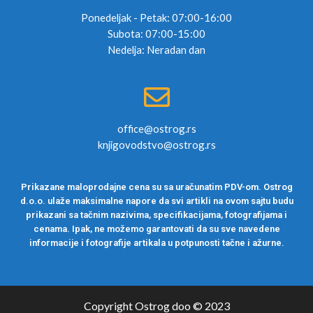
Ponedeljak - Petak: 07:00-16:00
Subota: 07:00-15:00
Nedelja: Neradan dan
office@ostrog.rs
knjigovodstvo@ostrog.rs
Prikazane maloprodajne cena su sa uračunatim PDV-om. Ostrog
d.o.o. ulaže maksimalne napore da svi artikli na ovom sajtu budu
prikazani sa tačnim nazivima, specifikacijama, fotografijama i
cenama. Ipak, ne možemo garantovati da su sve navedene
informacije i fotografije artikala u potpunosti tačne i ažurne.
Copyright Ostrog doo © 2023