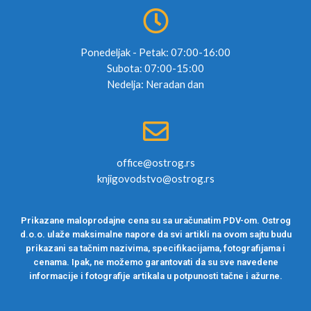
Ponedeljak - Petak: 07:00-16:00
Subota: 07:00-15:00
Nedelja: Neradan dan
office@ostrog.rs
knjigovodstvo@ostrog.rs
Prikazane maloprodajne cena su sa uračunatim PDV-om. Ostrog
d.o.o. ulaže maksimalne napore da svi artikli na ovom sajtu budu
prikazani sa tačnim nazivima, specifikacijama, fotografijama i
cenama. Ipak, ne možemo garantovati da su sve navedene
informacije i fotografije artikala u potpunosti tačne i ažurne.