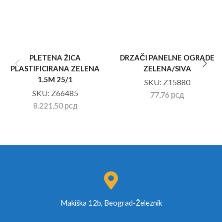
PLETENA ŽICA
DRZAČI PANELNE OGRADE
PLASTIFICIRANA ZELENA
ZELENA/SIVA
1.5M 25/1
SKU:
Z15880
SKU:
Z66485
77,76
рсд
8.221,50
рсд
Makiška 12b, Beograd-Železnik