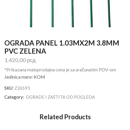
OGRADA PANEL 1.03MX2M 3.8MM
PVC ZELENA
1.420,00
рсд
*Prikazana maloprodajna cena je sa uračunatim PDV-om
Jedinica mere: KOM
SKU:
Z26591
Category:
OGRADE I ZAŠTITA OD POGLEDA
Related Products