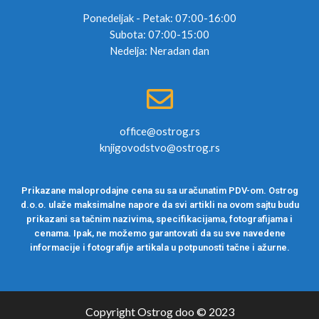
Ponedeljak - Petak: 07:00-16:00
Subota: 07:00-15:00
Nedelja: Neradan dan
office@ostrog.rs
knjigovodstvo@ostrog.rs
Prikazane maloprodajne cena su sa uračunatim PDV-om. Ostrog
d.o.o. ulaže maksimalne napore da svi artikli na ovom sajtu budu
prikazani sa tačnim nazivima, specifikacijama, fotografijama i
cenama. Ipak, ne možemo garantovati da su sve navedene
informacije i fotografije artikala u potpunosti tačne i ažurne.
Copyright Ostrog doo © 2023