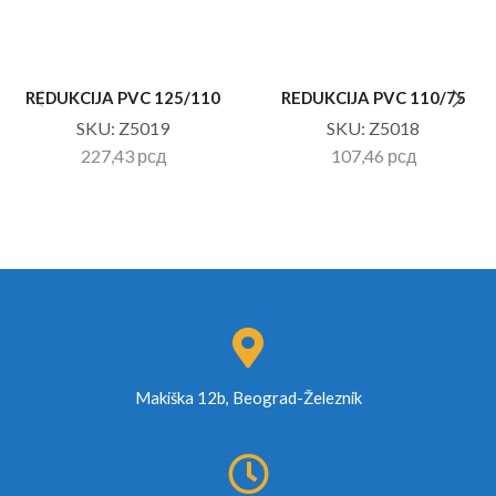
REDUKCIJA PVC 125/110
REDUKCIJA PVC 110/75
SKU:
Z5019
SKU:
Z5018
227,43
рсд
107,46
рсд
Makiška 12b, Beograd-Železnik