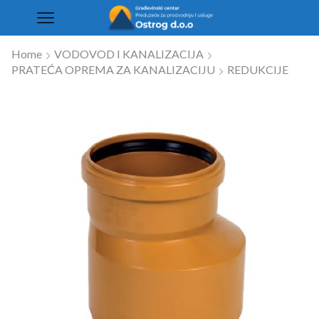
Home
VODOVOD I KANALIZACIJA
PRATEĆA OPREMA ZA KANALIZACIJU
REDUKCIJE