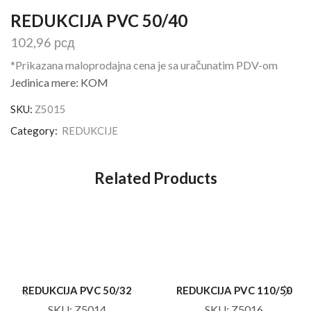
REDUKCIJA PVC 50/40
102,96
рсд
*Prikazana maloprodajna cena je sa uračunatim PDV-om
Jedinica mere: KOM
SKU:
Z5015
Category:
REDUKCIJE
Related Products
REDUKCIJA PVC 50/32
REDUKCIJA PVC 110/50
SKU:
Z5014
SKU:
Z5016