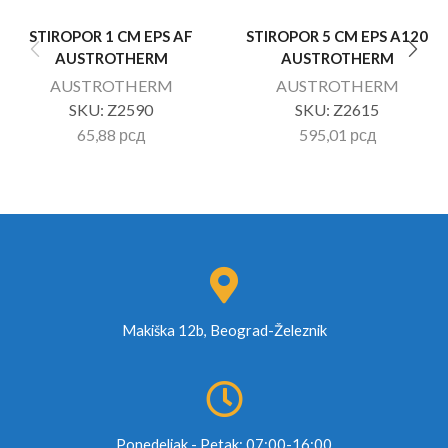
STIROPOR 1 CM EPS AF
STIROPOR 5 CM EPS A120
AUSTROTHERM
AUSTROTHERM
AUSTROTHERM
AUSTROTHERM
SKU:
Z2590
SKU:
Z2615
65,88
рсд
595,01
рсд
Makiška 12b, Beograd-Železnik
Ponedeljak - Petak: 07:00-16:00