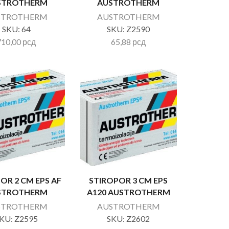
STROTHERM
AUSTROTHERM
STROTHERM
AUSTROTHERM
SKU:
64
SKU:
Z2590
710,00
рсд
65,88
рсд
OR 2 CM EPS AF
STIROPOR 3 CM EPS
STROTHERM
A120 AUSTROTHERM
STROTHERM
AUSTROTHERM
KU:
Z2595
SKU:
Z2602