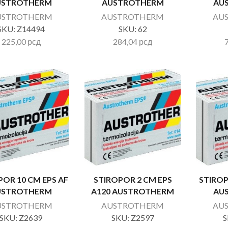
USTROTHERM
AUSTROTHERM
AU
USTROTHERM
AUSTROTHERM
AU
SKU:
Z14494
SKU:
62
225,00
рсд
284,04
рсд
POR 10 CM EPS AF
STIROPOR 2 CM EPS
STIROP
USTROTHERM
A120 AUSTROTHERM
AU
USTROTHERM
AUSTROTHERM
AU
SKU:
Z2639
SKU:
Z2597
S