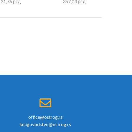
131,76
рсд
357,03
рсд
office@ostrog.rs
knjigovodstvo@ostrog.rs