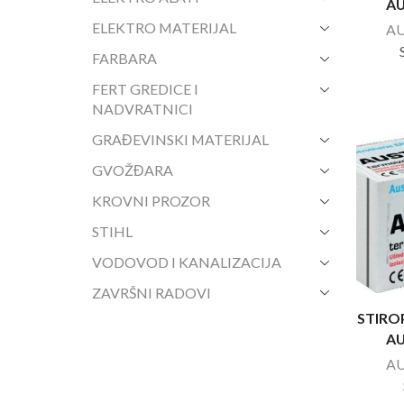
A
ELEKTRO MATERIJAL
A
FARBARA
FERT GREDICE I
NADVRATNICI
GRAĐEVINSKI MATERIJAL
GVOŽĐARA
KROVNI PROZOR
STIHL
VODOVOD I KANALIZACIJA
ZAVRŠNI RADOVI
STIRO
A
A