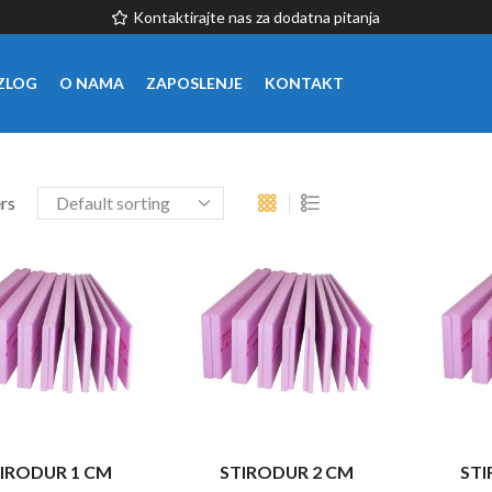
Kontaktirajte nas za dodatna pitanja
ZLOG
O NAMA
ZAPOSLENJE
KONTAKT
ers
IRODUR 1 CM
STIRODUR 2 CM
STI