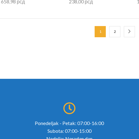
658,98
рсд
238,00
рсд
1
2
Ponedeljak - Petak: 07:00-16:00
Subota: 07:00-15:00
Nedelja: Neradan dan