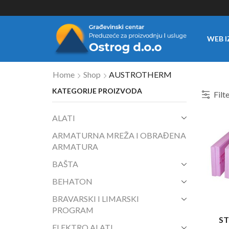
WEB I
Home
Shop
AUSTROTHERM
KATEGORIJE PROIZVODA
Filt
ALATI
ARMATURNA MREŽA I OBRAĐENA
ARMATURA
BAŠTA
BEHATON
BRAVARSKI I LIMARSKI
PROGRAM
ST
ELEKTRO ALATI