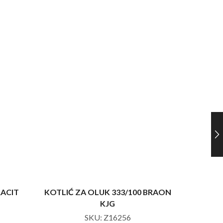
RACIT
KOTLIĆ ZA OLUK 333/100 BRAON
KOTLIĆ 
KJG
SKU:
Z16256