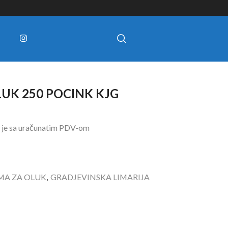
UK 250 POCINK KJG
 je sa uračunatim PDV-om
MA ZA OLUK
,
GRADJEVINSKA LIMARIJA