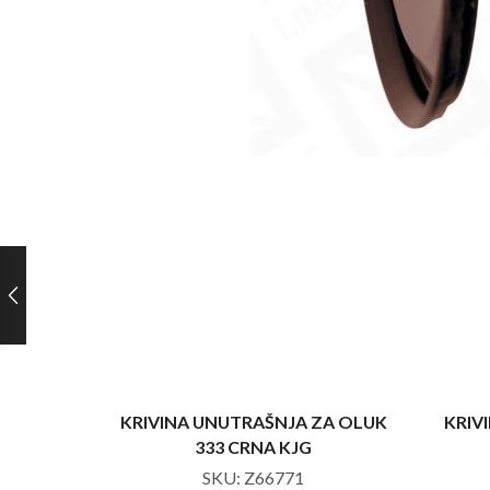
KRIVINA UNUTRAŠNJA ZA OLUK
KRIV
333 CRNA KJG
SKU:
Z66771