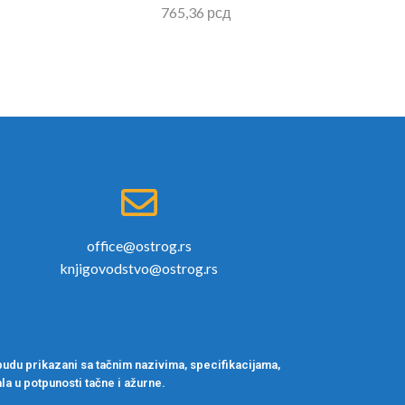
765,36
рсд
office@ostrog.rs
knjigovodstvo@ostrog.rs
udu prikazani sa tačnim nazivima, specifikacijama,
la u potpunosti tačne i ažurne.