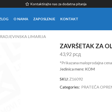
Kontaktirajte nas za dodatna pitanja
ZLOG
O NAMA
ZAPOSLENJE
KONTAKT
RADJEVINSKA LIMARIJA
ZAVRŠETAK ZA OL
43,92
рсд
*Prikazana maloprodajna cena
Jedinica mere: KOM
SKU:
Z16092
Categories:
PRATEĆA OPRE