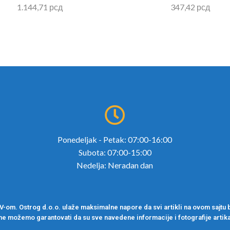
1.144,71
рсд
347,42
рсд
Ponedeljak - Petak: 07:00-16:00
Subota: 07:00-15:00
Nedelja: Neradan dan
om. Ostrog d.o.o. ulaže maksimalne napore da svi artikli na ovom sajtu b
ne možemo garantovati da su sve navedene informacije i fotografije artika