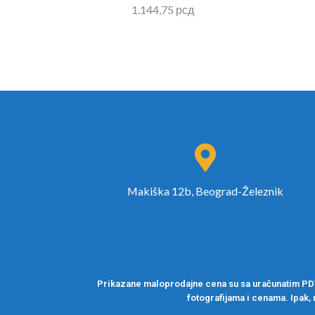
1.144,75
рсд
Makiška 12b, Beograd-Železnik
Prikazane maloprodajne cena su sa uračunatim PDV-
fotografijama i cenama. Ipak, 