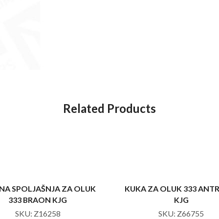
Related Products
INA SPOLJAŠNJA ZA OLUK
KUKA ZA OLUK 333 ANT
333 BRAON KJG
KJG
SKU:
Z16258
SKU:
Z66755