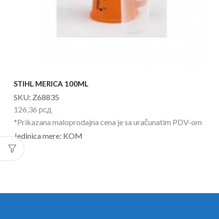
STIHL MERICA 100ML
SKU:
Z68835
126,36
рсд
*Prikazana maloprodajna cena je sa uračunatim PDV-om
Jedinica mere: KOM