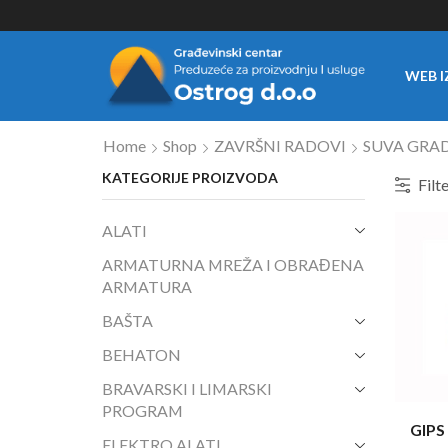
WEB I
Home
Shop
ZAVRŠNI RADOVI
SUVA GRA
KATEGORIJE PROIZVODA
Filt
ALATI
ARMATURNA MREŽA I OBRAĐENA
ARMATURA
BAŠTA
BEHATON
BRAVARSKI I LIMARSKI
PROGRAM
GIPS
ELEKTRO ALATI