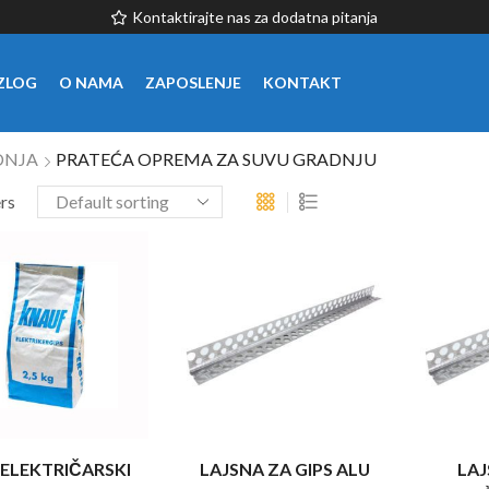
Kontaktirajte nas za dodatna pitanja
ZLOG
O NAMA
ZAPOSLENJE
KONTAKT
DNJA
PRATEĆA OPREMA ZA SUVU GRADNJU
ers
 ELEKTRIČARSKI
LAJSNA ZA GIPS ALU
LAJ