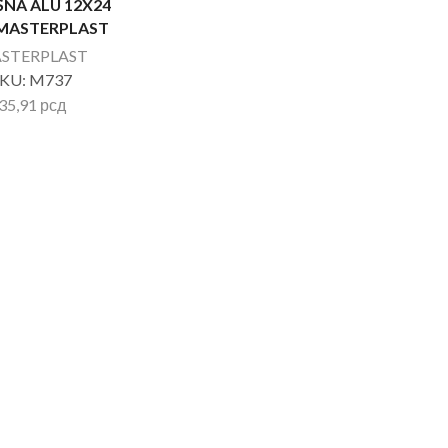
NA ALU 12X24
 MASTERPLAST
STERPLAST
SKU:
M737
35,91
рсд