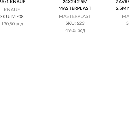
2.5/1 KNAUF
24X24 2.5M
ZAVRŠ
MASTERPLAST
2.5M
KNAUF
MASTERPLAST
MA
SKU:
M708
SKU:
623
130,50
рсд
49,05
рсд