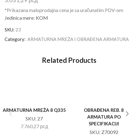
3.031,29
рсд
*Prikazana maloprodajna cena je sa uračunatim PDV-om
Jedinica mere: KOM
SKU:
23
Category:
ARMATURNA MREŽA I OBRAĐENA ARMATURA
Related Products
ARMATURNA MREŽA 8 Q335
OBRAĐENA REB. 8
ARMATURA PO
SKU:
27
SPECIFIKACIJI
7.760,27
рсд
SKU:
Z70092