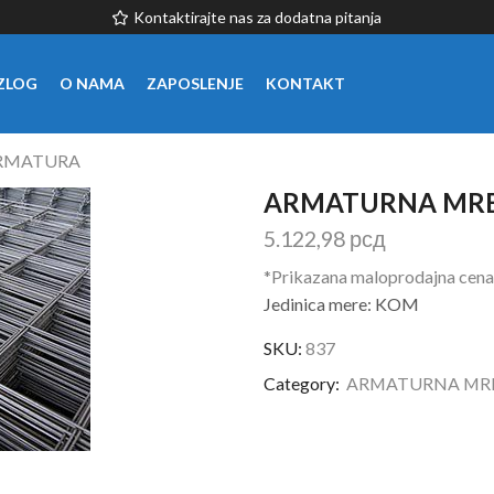
Kontaktirajte nas za dodatna pitanja
ZLOG
O NAMA
ZAPOSLENJE
KONTAKT
ARMATURA
ARMATURNA MREŽ
5.122,98
рсд
*Prikazana maloprodajna cena
Jedinica mere: KOM
SKU:
837
Category:
ARMATURNA MRE