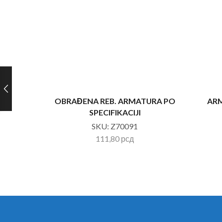
OBRAĐENA REB. ARMATURA PO
ARM
SPECIFIKACIJI
SKU:
Z70091
111,80
рсд