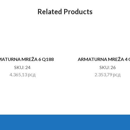
Related Products
ATURNA MREŽA 6 Q188
ARMATURNA MREŽA 4 
SKU:
24
SKU:
26
4.365,13
рсд
2.353,79
рсд