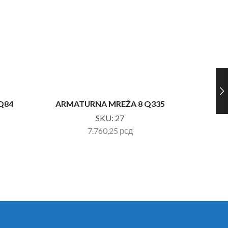
Q84
ARMATURNA MREŽA 8 Q335
UZENG
SKU:
27
7.760,25
рсд